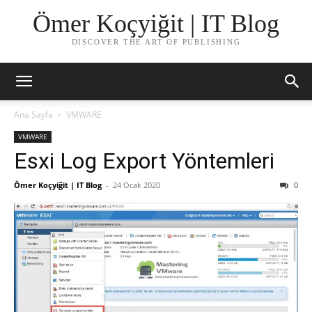
Ömer Koçyiğit | IT Blog
DISCOVER THE ART OF PUBLISHING
Ana Sayfa
VMWARE
VMWARE
Esxi Log Export Yöntemleri
Ömer Koçyiğit | IT Blog
-
24 Ocak 2020
0